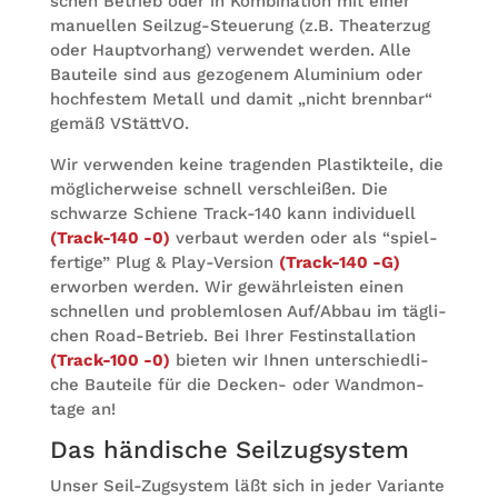
schen Betrieb oder in Kom­bi­na­tion mit einer
manu­el­len Seil­zug-Steue­rung (z.B. Thea­ter­zug
oder Haupt­vor­hang) ver­wen­det wer­den. Alle
Bau­teile sind aus gezo­ge­nem Alu­mi­nium oder
hoch­fes­tem Metall und damit „nicht brenn­bar“
gemäß VStättVO.
Wir ver­wen­den keine tra­gen­den Plas­tik­teile, die
mög­li­cher­weise schnell ver­schlei­ßen. Die
schwarze Schiene Track-140 kann indi­vi­du­ell
(Track-140 -0)
ver­baut wer­den oder als “spiel­
fer­tige” Plug & Play-Ver­sion
(Track-140 -G)
erwor­ben wer­den. Wir gewähr­leis­ten einen
schnel­len und pro­blem­lo­sen Auf/Abbau im täg­li­
chen Road-Betrieb. Bei Ihrer Fest­in­stal­la­tion
(Track-100 -0)
bie­ten wir Ihnen unter­schied­li­
che Bau­teile für die Decken- oder Wand­mon­
tage an!
Das hän­di­sche Seilzugsystem
Unser Seil-Zug­sys­tem läßt sich in jeder Vari­ante