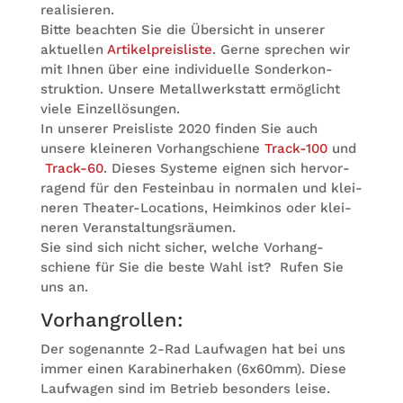
rea­li­sie­ren.
Bitte beach­ten Sie die Über­sicht in unse­rer
aktu­el­len
Arti­kel­preis­liste
. Gerne spre­chen wir
mit Ihnen über eine indi­vi­du­elle Son­der­kon­
struk­tion. Unsere Metall­werk­statt ermög­licht
viele Ein­zel­lö­sun­gen.
In unse­rer Preis­liste 2020 fin­den Sie auch
unsere klei­ne­ren Vor­hang­schiene
Track-100
und
Track-60
. Die­ses Sys­teme eig­nen sich her­vor­
ra­gend für den Fest­ein­bau in nor­ma­len und klei­
ne­ren Thea­ter-Loca­ti­ons, Heim­ki­nos oder klei­
ne­ren Ver­an­stal­tungs­räu­men.
Sie sind sich nicht sicher, wel­che Vor­hang­
schiene für Sie die beste Wahl ist? Rufen Sie
uns an.
Vor­hang­rol­len:
Der soge­nannte 2-Rad Lauf­wa­gen hat bei uns
immer einen Kara­bi­ner­ha­ken (6x60mm). Diese
Lauf­wa­gen sind im Betrieb beson­ders leise.