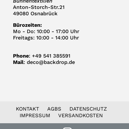
Bühnentextilien
Anton-Storch-Str.21
49080 Osnabrück
Büro­zei­ten:
Mo - Do: 10:00 - 17:00 Uhr
Frei­tags: 10:00 - 14:00 Uhr
Phone
: +49 541 385591
Mail
:
deco@backdrop.de
KON­TAKT
AGBS
DATEN­SCHUTZ
IMPRES­SUM
VER­SAND­KOS­TEN