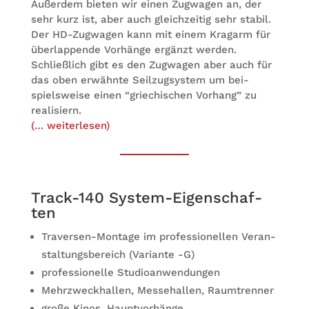
Außer­dem bie­ten wir einen Zug­wa­gen an, der
sehr kurz ist, aber auch gleich­zei­tig sehr sta­bil.
Der HD-Zug­wa­gen kann mit einem Krag­arm für
über­lap­pende Vor­hänge ergänzt wer­den.
Schließ­lich gibt es den Zug­wa­gen aber auch für
das oben erwähnte Seil­zug­sys­tem um bei­
spiels­weise einen “grie­chi­schen Vor­hang” zu
rea­li­si­ern.
(… wei­ter­le­sen)
Track-140 Sys­tem-Eigen­schaf­
ten
Tra­ver­sen-Mon­tage im pro­fes­sio­nel­len Ver­an­
stal­tungs­be­reich (Vari­ante -G)
pro­fes­sio­nelle Studioanwendungen
Mehr­zweck­hal­len, Mes­se­hal­len, Raumtrenner
große Kinos, Hauptvorhänge