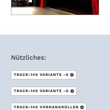
Nütz­li­ches:
TRACK-140 VARI­ANTE -0
TRACK-140 VARI­ANTE -G
TRACK-140 VOR­HANG­ROL­LEN