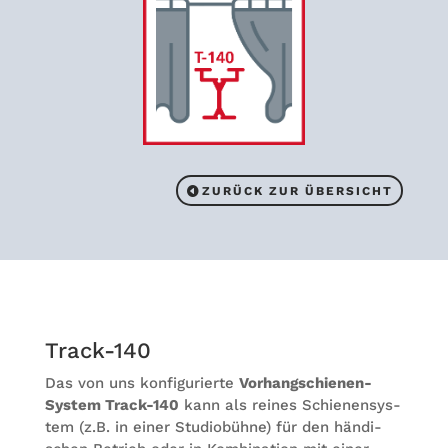
ZURÜCK ZUR ÜBERSICHT
Track-140
Das von uns kon­fi­gu­rierte
Vor­hang­schie­nen-
Sys­tem Track-140
kann als rei­nes Schie­nen­sys­
tem (z.B. in einer Stu­dio­bühne) für den hän­di­