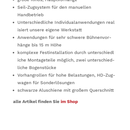
Seil-Zug­sys­tem für den manu­el­len
Handbetrieb
Unter­schied­li­che Indi­vi­du­al­an­wen­dun­gen rea­l
i­siert unsere eigene Werkstatt
Anwen­dun­gen für sehr schwere Büh­nen­vor­
hänge bis 15 m Höhe
kom­plexe Fest­in­stal­la­tion durch unter­schied­l
i­che Mon­ta­ge­teile mög­lich, zwei unter­schied­
li­che Bogenstücke
Vor­hang­rol­len für hohe Belas­tun­gen, HD-Zug­
wa­gen für Sonderlösungen
schwarze Alu­schiene mit gro­ßem Querschnitt
alle Arti­kel fin­den Sie
im Shop
Trumph 95