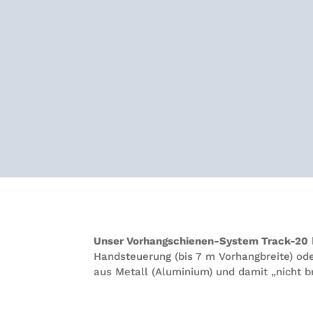
Unser Vor­hang­schie­nen-Sys­tem Track-20
Hand­steue­rung (bis 7 m Vor­hang­breite) o
aus Metall (Alu­mi­nium) und damit „nicht 