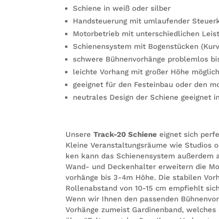
Schiene in weiß oder silber
Hand­steue­rung mit umlau­fen­der Steuer
Motor­be­trieb mit unter­schied­li­chen Lei
Schie­nen­sys­tem mit Bogen­stü­cken (Kur­
schwere Büh­nen­vor­hänge pro­blem­los b
leichte Vor­hang mit gro­ßer Höhe möglic
geeig­net für den Fest­ein­bau oder den m
neu­tra­les Design der Schiene geeig­net 
Unsere
Track-20 Schiene
eig­net sich per­f
Kleine Ver­an­stal­tungs­räume wie Stu­dios o
ken kann das Schie­nen­sys­tem außer­dem a
Wand- und Decken­hal­ter erwei­tern die Mon­
vor­hänge bis 3-4m Höhe. Die sta­bi­len Vor­h
Rol­len­ab­stand von 10-15 cm emp­fiehlt sich
Wenn wir Ihnen den pas­sen­den Büh­nen­vor­h
Vor­hänge zumeist Gar­di­nen­band, wel­ches 