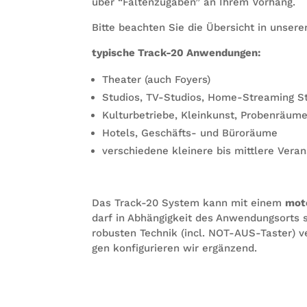
über “Fal­ten­zu­ga­ben” an Ihrem Vorhang.
Bitte beach­ten Sie die Über­sicht in unse­rer
typi­sche Track-20 Anwendungen:
Thea­ter (auch Foyers)
Stu­dios, TV-Stu­dios, Home-Strea­ming S
Kul­tur­be­triebe, Klein­kunst, Probenräum
Hotels, Geschäfts- und Büroräume
ver­schie­dene klei­nere bis mitt­lere Ve
Das Track-20 Sys­tem kann mit einem
moto
darf in Abhän­gig­keit des Anwen­dungs­orts s
robus­ten Tech­nik (incl. NOT-AUS-Tas­ter) v
gen kon­fi­gu­rie­ren wir ergänzend.