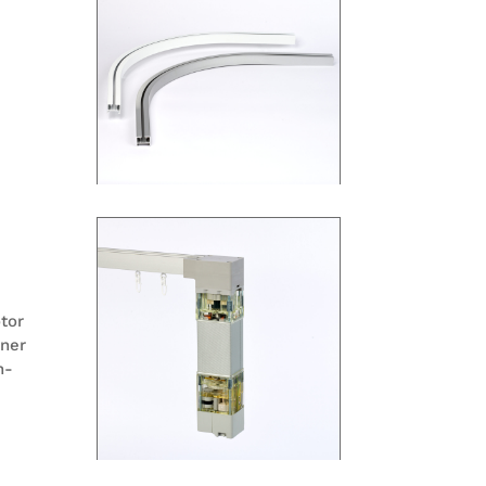
otor
iner
n­