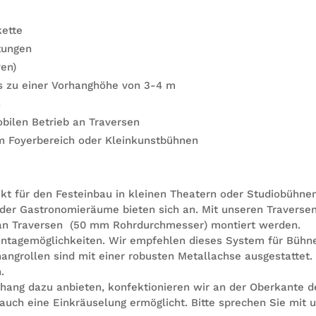
kette
stungen
ven)
is zu einer Vor­hang­höhe von 3-4 m
h
obi­len Betrieb an Traversen
im Foy­er­be­reich oder Kleinkunstbühnen
ekt für den Fest­ein­bau in klei­nen Thea­tern oder Stu­dio­büh­ne
der Gas­tro­no­mie­räume bie­ten sich an. Mit unse­ren Tra­ver­se
n Tra­ver­sen (50 mm Rohr­durch­mes­ser) mon­tiert wer­den.
ta­ge­mög­lich­kei­ten. Wir emp­feh­len die­ses Sys­tem für Büh­
ang­rol­len sind mit einer robus­ten Metall­achse aus­ge­stat­tet.
.
ang dazu anbie­ten, kon­fek­tio­nie­ren wir an der Ober­kante d
auch eine Ein­kräu­se­lung ermög­licht. Bitte spre­chen Sie mit 