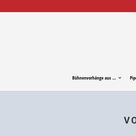
Büh­nen­vor­hänge aus …
Pip
VO