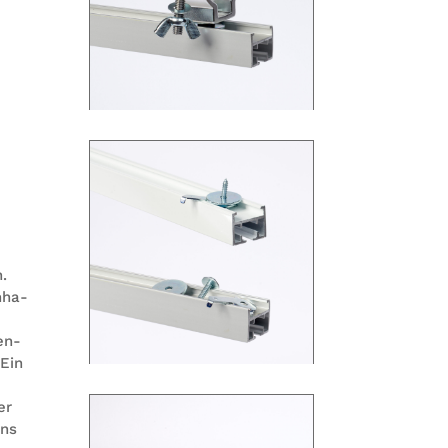
n.
n­ha­
nen­
 Ein
er
uns