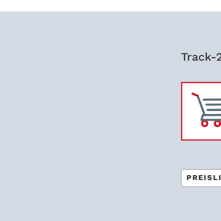
Track-
PREIS­