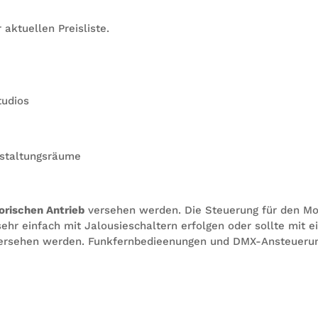
 aktu­el­len Preisliste.
tudios
e
ranstaltungsräume
­ri­schen Antrieb
ver­se­hen wer­den. Die Steue­rung für den M
ehr ein­fach mit Jalou­sie­schal­tern erfol­gen oder sollte mit e
er­se­hen wer­den. Funk­fern­be­die­e­nun­gen und DMX-Ansteue­ru