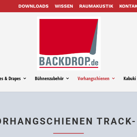
DOWN­LOADS
WIS­SEN
RAUM­AKUS­TIK
KON­TA
es & Drapes
Büh­nen­zu­be­hör
Vor­hang­schie­nen
Kabuki 
R­HANG­SCHIE­NEN TRACK