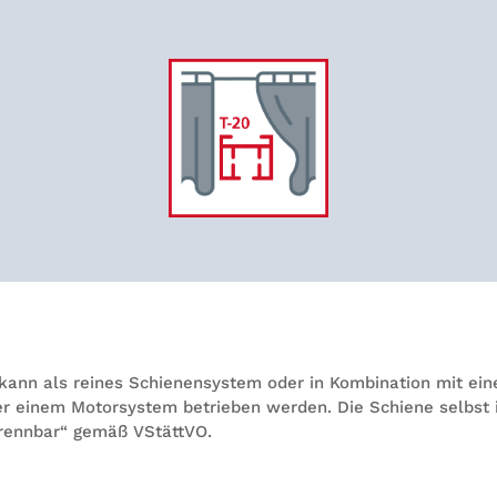
kann als rei­nes Schie­nen­sys­tem oder in Kom­bi­na­tion mit ein
der einem Motor­sys­tem betrie­ben wer­den. Die Schiene selbst 
brenn­bar“ gemäß VStättVO.