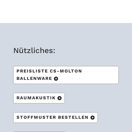
Nütz­li­ches:
PREIS­LISTE CS-MOL­TON
BALLENWARE
RAUM­AKUS­TIK
STOFF­MUS­TER BESTELLEN