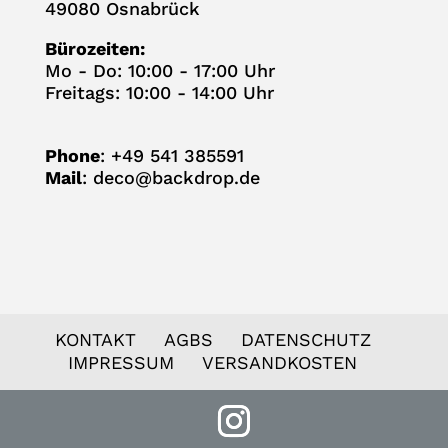
49080 Osnabrück
Büro­zei­ten:
Mo - Do: 10:00 - 17:00 Uhr
Frei­tags: 10:00 - 14:00 Uhr
Phone
: +49 541 385591
Mail
:
deco@backdrop.de
KON­TAKT
AGBS
DATEN­SCHUTZ
IMPRES­SUM
VER­SAND­KOS­TEN