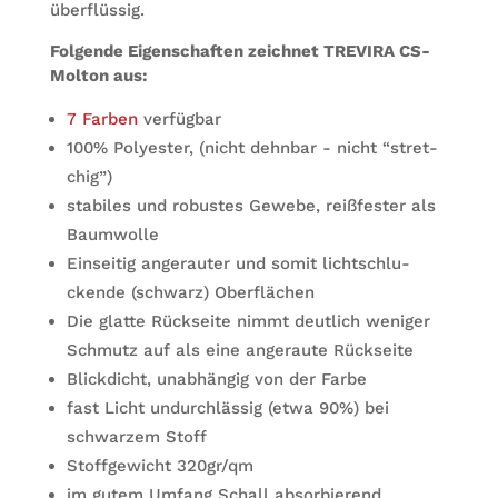
überflüssig.
Fol­gende Eigen­schaf­ten zeich­net TRE­VIRA CS-
Mol­ton aus:
7 Far­ben
verfügbar
100% Poly­es­ter, (nicht dehn­bar - nicht “stret­
chig”)
sta­bi­les und robus­tes Gewebe, reiß­fes­ter als
Baumwolle
Ein­sei­tig ange­rau­ter und somit licht­schlu­
ckende (schwarz) Oberflächen
Die glatte Rück­seite nimmt deut­lich weni­ger
Schmutz auf als eine ange­raute Rückseite
Blick­dicht, unab­hän­gig von der Farbe
fast Licht undurch­läs­sig (etwa 90%) bei
schwar­zem Stoff
Stoff­ge­wicht 320gr/qm
im gutem Umfang Schall absor­bie­rend,