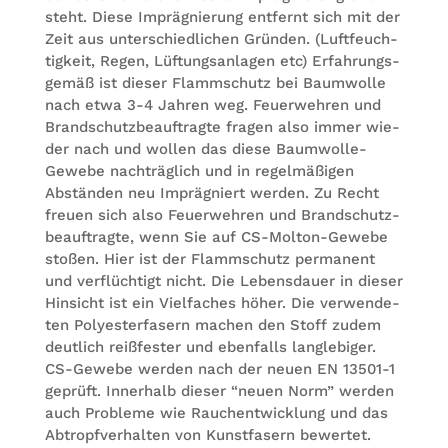
steht. Diese Imprä­gnie­rung ent­fernt sich mit der
Zeit aus unter­schied­li­chen Grün­den. (Luft­feuch­
tig­keit, Regen, Lüf­tungs­an­la­gen etc) Erfah­rungs­
ge­mäß ist die­ser Flamm­schutz bei Baum­wolle
nach etwa 3-4 Jah­ren weg. Feu­er­weh­ren und
Brand­schutz­be­auf­tragte fra­gen also immer wie­
der nach und wol­len das diese Baum­wolle-
Gewebe nach­träg­lich und in regel­mä­ßi­gen
Abstän­den neu Imprä­gniert wer­den. Zu Recht
freuen sich also Feu­er­weh­ren und Brand­schutz­
be­auf­tragte, wenn Sie auf CS-Mol­ton-Gewebe
sto­ßen. Hier ist der Flamm­schutz per­ma­nent
und ver­flüch­tigt nicht. Die Lebens­dauer in die­ser
Hin­sicht ist ein Viel­fa­ches höher. Die ver­wen­de­
ten Poly­es­ter­fa­sern machen den Stoff zudem
deut­lich reiß­fes­ter und eben­falls lang­le­bi­ger.
CS-Gewebe wer­den nach der neuen EN 13501-1
geprüft. Inner­halb die­ser “neuen Norm” wer­den
auch Pro­bleme wie Rauch­ent­wick­lung und das
Abtropf­ver­hal­ten von Kunst­fa­sern bewertet.