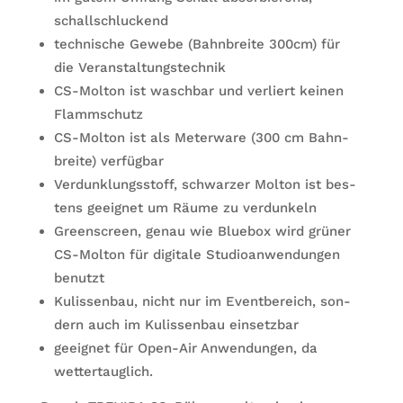
schallschluckend
tech­ni­sche Gewebe (Bahn­breite 300cm) für
die Veranstaltungstechnik
CS-Mol­ton ist wasch­bar und ver­liert kei­nen
Flammschutz
CS-Mol­ton ist als Meter­ware (300 cm Bahn­
breite) verfügbar
Ver­dunk­lungs­stoff, schwar­zer Mol­ton ist bes­
tens geeig­net um Räume zu verdunkeln
Green­screen, genau wie Blue­box wird grü­ner
CS-Mol­ton für digi­tale Stu­dio­an­wen­dun­gen
benutzt
Kulis­sen­bau, nicht nur im Event­be­reich, son­
dern auch im Kulis­sen­bau einsetzbar
geeig­net für Open-Air Anwen­dun­gen, da
wettertauglich.