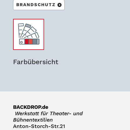
BRAND­SCHUTZ
Farb­über­sicht
BACKDROP.de
Werk­statt für Thea­ter- und
Bühnentextilien
Anton-Storch-Str.21