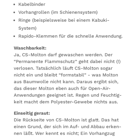
Kabel­bin­der
Vor­hang­rol­len (im Schienensystem)
Ringe (bei­spiels­weise bei einem Kabuki-
System)
Rapido-Klem­men für die schnelle Anwendung.
Wasch­bar­keit:
Ja, CS-Mol­ton darf gewa­schen wer­den. Der
“Per­ma­nente Flamm­schutz” geht dabei nicht (!)
ver­lo­sen. Tat­säch­lich läuft CS-Mol­ton sogar
nicht ein und bleibt “form­sta­bil” - was Mol­ton
aus Baum­wolle nicht kann. Dar­aus ergibt sich,
das die­ser Mol­ton eben auch für Open-Air-
Anwen­dun­gen geeig­net ist. Regen und Feuch­tig­
keit macht dem Poly­es­ter-Gewebe nichts aus.
Ein­sei­tig geraut:
Die Rück­seite von CS-Mol­ton ist glatt. Das hat
einen Grund, der sich im Auf- und Abbau erken­
nen läßt. Wer kennt es nicht; Ein Vor­hang­zug