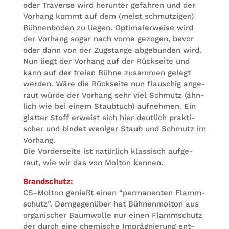
oder Tra­verse wird her­un­ter gefah­ren und der
Vor­hang kommt auf dem (meist schmut­zi­gen)
Büh­nen­bo­den zu lie­gen. Opti­ma­ler­weise wird
der Vor­hang sogar nach vorne gezo­gen, bevor
oder dann von der Zug­stange abge­bun­den wird.
Nun liegt der Vor­hang auf der Rück­seite und
kann auf der freien Bühne zusam­men gelegt
wer­den. Wäre die Rück­seite nun flau­schig ange­
raut würde der Vor­hang sehr viel Schmutz (ähn­
lich wie bei einem Staub­tuch) auf­neh­men. Ein
glat­ter Stoff erweist sich hier deut­lich prak­ti­
scher und bin­det weni­ger Staub und Schmutz im
Vor­hang.
Die Vor­der­seite ist natür­lich klas­sisch auf­ge­
raut, wie wir das von Mol­ton kennen.
Brand­schutz:
CS-Mol­ton genießt einen “per­ma­nen­ten Flamm­
schutz”. Dem­ge­gen­über hat Büh­nen­mol­ton aus
orga­ni­scher Baum­wolle nur einen Flamm­schutz
der durch eine che­mi­sche Imprä­gnie­rung ent­