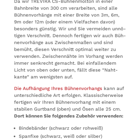
Da wir TRE­VIRA CS-Büh­nen­mol­ton in einer
Bahn­breite von 300 cm ver­ar­bei­ten, sind alle
Büh­nen­vor­hänge mit einer Breite von 3m, 6m,
9m oder 12m (oder einem Viel­fa­chen davon)
beson­ders güns­tig. Wir und Sie ver­mei­den unnö­
ti­gen Ver­schnitt. Den­noch fer­ti­gen wir auch Büh­
nen­vor­hänge aus Zwi­schen­ma­ßen und sind
bemüht, die­sen Ver­schnitt opti­mal wei­ter zu
ver­wen­den. Zwi­schen­nähte im Vor­hang wer­den
immer senk­recht gemacht. Bei ein­fal­len­dem
Licht von oben oder unten, fällt diese “Naht­
kante” am wenigs­ten auf.
Die Auf­hän­gung Ihres Büh­nen­vor­hangs
kann auf
unter­schied­li­che Art erfol­gen. Klas­si­scher­weise
fer­ti­gen wir Ihren Büh­nen­vor­hang mit einem
sta­bi­len Gurt­band (oben) und Ösen alle 25 cm.
Dort kön­nen Sie fol­gen­des Zube­hör verwenden:
Bin­de­bän­der (schwarz oder rohweiß)
Span­fixe (schwarz, weiß oder silber)