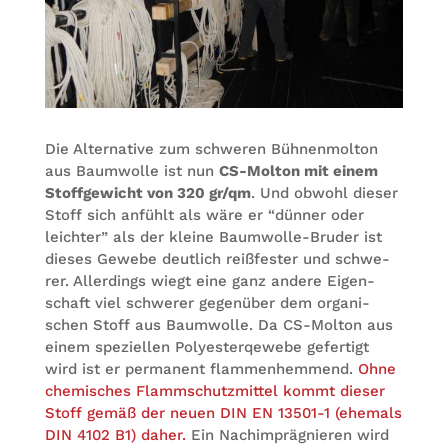
Die Alter­na­tive zum schwe­ren Büh­nen­mol­ton
aus Baum­wolle ist nun
CS-Mol­ton mit einem
Stoff­ge­wicht von 320 gr/qm
. Und obwohl die­ser
Stoff sich anfühlt als wäre er “dün­ner oder
leich­ter” als der kleine Baum­wolle-Bru­der ist
die­ses Gewebe deut­lich reiß­fes­ter und schwe­
rer. Aller­dings wiegt eine ganz andere Eigen­
schaft viel schwe­rer gegen­über dem orga­ni­
schen Stoff aus Baum­wolle. Da CS-Mol­ton aus
einem spe­zi­el­len Poly­es­ter­qe­webe gefer­tigt
wird ist er per­ma­nent flam­men­hem­mend.
Ohne
che­mi­sches Flamm­schutz­mit­tel kommt die­ser
Stoff gemäß der neuen DIN EN 13501-1 (ehe­mals
DIN 4102 B1) daher.
Ein Nach­im­prä­gnie­ren wird