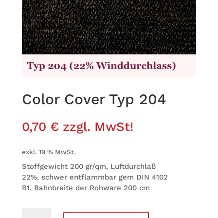
Color Cover Typ 204
0,70
€
zzgl. MwSt!
exkl. 19 % MwSt.
Stoff­ge­wicht 200 gr/qm, Luft­durch­laß
22%, schwer ent­flamm­bar gem DIN 4102
B1, Bahn­breite der Roh­ware 200 cm
Color