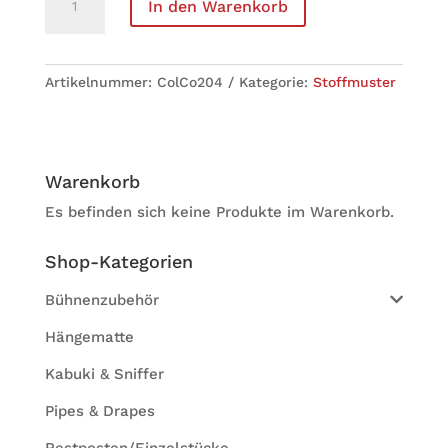
In den Warenkorb
Cover
Typ
204 Menge
Arti­kel­num­mer:
ColCo204
Kate­go­rie:
Stoff­mus­ter
Waren­korb
Es befinden sich keine Produkte im Warenkorb.
Shop-Kate­go­rien
Bühnenzubehör
Hängematte
Kabuki & Sniffer
Pipes & Drapes
Restposten/Einzelstücke