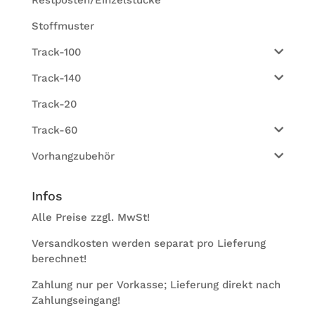
Stoffmuster
Track-100
Track-140
Track-20
Track-60
Vorhangzubehör
Infos
Alle Preise zzgl. MwSt!
Ver­sand­kos­ten wer­den sepa­rat pro Lie­fe­rung
berechnet!
Zah­lung nur per Vor­kasse; Lie­fe­rung direkt nach
Zahlungseingang!