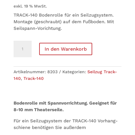
exkl. 19 % MwSt.
TRACK-140 Boden­rolle für ein Seilzugsystem.
Mon­tage (geschraubt) auf dem Fuß­bo­den. Mit
Seilspann-Vorichtung.
Track-
In den Warenkorb
140
Boden­
rolle
(mit
Arti­kel­num­mer:
8203
Kate­go­rien:
Seil­zug Track-
Schraub­
140
,
Track-140
platte)
Menge
Boden­rolle mit Spann­vor­rich­tung. Geeig­net für
8-10 mm Theaterseile.
Für ein Seil­zug­sys­tem der TRACK-140 Vor­hang­
schiene benö­ti­gen Sie außerdem