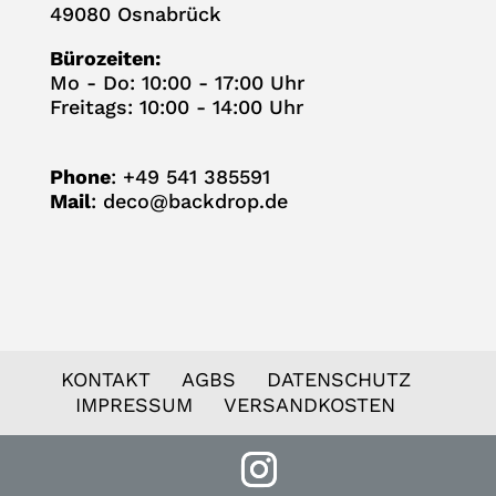
49080 Osnabrück
Büro­zei­ten:
Mo - Do: 10:00 - 17:00 Uhr
Frei­tags: 10:00 - 14:00 Uhr
Phone
: +49 541 385591
Mail
:
deco@backdrop.de
KON­TAKT
AGBS
DATEN­SCHUTZ
IMPRES­SUM
VER­SAND­KOS­TEN