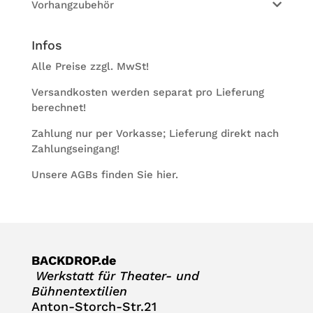
Vorhangzubehör
Infos
Alle Preise zzgl. MwSt!
Ver­sand­kos­ten wer­den sepa­rat pro Lie­fe­rung
berechnet!
Zah­lung nur per Vor­kasse; Lie­fe­rung direkt nach
Zahlungseingang!
Unsere AGBs fin­den Sie
hier
.
BACKDROP.de
Werk­statt für Thea­ter- und
Bühnentextilien
Anton-Storch-Str.21