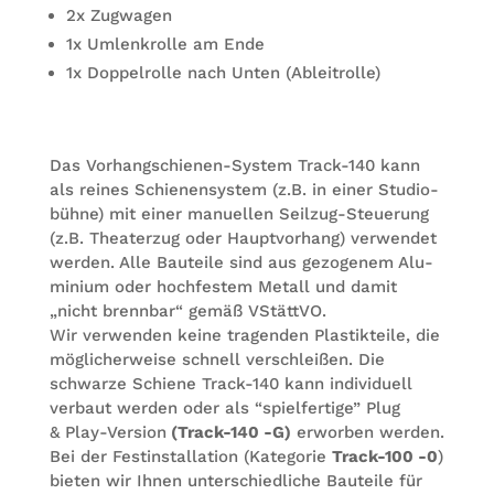
2x Zug­wa­gen
1x Umlenk­rolle am Ende
1x Dop­pel­rolle nach Unten (Ableit­rolle)
Das Vor­hang­schie­nen-Sys­tem Track-140 kann
als rei­nes Schie­nen­sys­tem (z.B. in einer Stu­dio­
bühne) mit einer manu­el­len Seil­zug-Steue­rung
(z.B. Thea­ter­zug oder Haupt­vor­hang) ver­wen­det
wer­den. Alle Bau­teile sind aus gezo­ge­nem Alu­
mi­nium oder hoch­fes­tem Metall und damit
„nicht brenn­bar“ gemäß VStättVO.
Wir ver­wen­den keine tra­gen­den Plas­tik­teile, die
mög­li­cher­weise schnell ver­schlei­ßen. Die
schwarze Schiene Track-140 kann indi­vi­du­ell
ver­baut wer­den oder als “spiel­fer­tige” Plug
& Play-Ver­sion
(Track-140 -G)
erwor­ben wer­den.
Bei der Fest­in­stal­la­tion (Kate­go­rie
Track-100 -0
)
bie­ten wir Ihnen unter­schied­li­che Bau­teile für