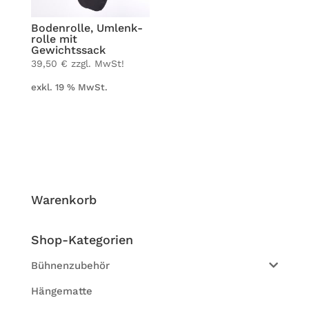
Boden­rolle, Umlenk­
rolle mit
Gewichtssack
39,50
€
zzgl. MwSt!
exkl. 19 % MwSt.
Waren­korb
Shop-Kate­go­rien
Bühnenzubehör
Hängematte