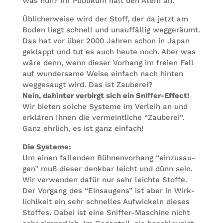
Was nun? Ihr Publi­kum hält den Atem an.
Übli­cher­weise wird der Stoff, der da jetzt am
Boden liegt schnell und unauf­fäl­lig weg­ge­räumt.
Das hat vor über 2000 Jah­ren schon in Japan
geklappt und tut es auch heute noch. Aber was
wäre denn, wenn die­ser Vor­hang im freien Fall
auf wun­der­same Weise ein­fach nach hin­ten
weg­ge­saugt wird. Das ist Zau­be­rei?
Nein, dahin­ter ver­birgt sich ein Snif­fer-Effect!
Wir bie­ten sol­che Sys­teme im Ver­leih an und
erklä­ren Ihnen die ver­meint­li­che “Zau­be­rei”.
Ganz ehr­lich, es ist ganz einfach!
Die Sys­teme:
Um einen fal­len­den Büh­nen­vor­hang “ein­zu­sau­
gen” muß die­ser denk­bar leicht und dünn sein.
Wir ver­wen­den dafür nur sehr leichte Stoffe.
Der Vor­gang des “Ein­sau­gens” ist aber in Wirk­
lichl­keit ein sehr schnel­les Auf­wi­ckeln die­ses
Stof­fes. Dabei ist eine Snif­fer-Maschine nicht