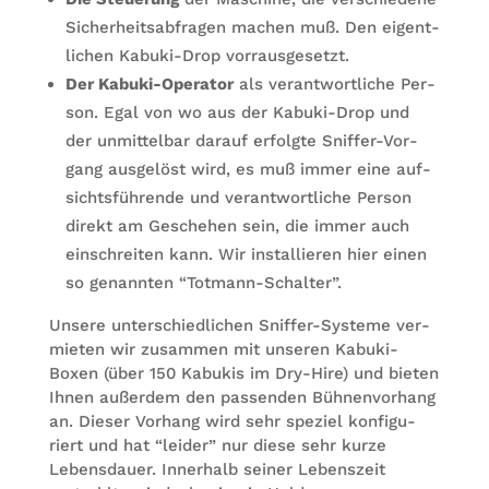
Sicher­heits­ab­fra­gen machen muß. Den eigent­
li­chen Kabuki-Drop vorrausgesetzt.
Der Kabuki-Ope­ra­tor
als ver­ant­wort­li­che Per­
son. Egal von wo aus der Kabuki-Drop und
der unmit­tel­bar dar­auf erfolgte Snif­fer-Vor­
gang aus­ge­löst wird, es muß immer eine auf­
sichts­füh­rende und ver­ant­wort­li­che Per­son
direkt am Gesche­hen sein, die immer auch
ein­schrei­ten kann. Wir instal­lie­ren hier einen
so genann­ten “Tot­mann-Schal­ter”.
Unsere unter­schied­li­chen Snif­fer-Sys­teme ver­
mie­ten wir zusam­men mit unse­ren Kabuki-
Boxen (über 150 Kabu­kis im Dry-Hire) und bie­ten
Ihnen außer­dem den pas­sen­den Büh­nen­vor­hang
an. Die­ser Vor­hang wird sehr spe­ziel kon­fi­gu­
riert und hat “lei­der” nur diese sehr kurze
Lebens­dauer. Inner­halb sei­ner Lebens­zeit