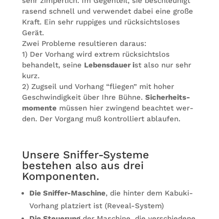
sehr zim­per­lich. Im Gegen­teil, sie beschleu­nigt
rasend schnell und ver­wen­det dabei eine große
Kraft. Ein sehr rup­pi­ges und rück­sichts­lo­ses
Gerät.
Zwei Pro­bleme resul­tie­ren dar­aus:
1) Der Vor­hang wird extrem rück­sichts­los
behan­delt, seine
Lebens­dauer i
st also nur sehr
kurz.
2) Zug­seil und Vor­hang “flie­gen” mit hoher
Geschwin­dig­keit über Ihre Bühne.
Sicher­heits­
mo­mente
müs­sen hier zwin­gend beach­tet wer­
den. Der Vor­gang muß kon­trol­liert ablaufen.
Unsere Snif­fer-Sys­teme
bestehen also aus drei
Komponenten.
Die Snif­fer-Maschine
, die hin­ter dem Kabuki-
Vor­hang plat­ziert ist (Reveal-Sys­tem)
Die Steue­rung
der Maschine, die ver­schie­dene