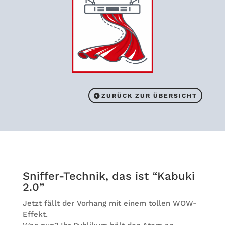
ZURÜCK ZUR ÜBERSICHT
Snif­fer-Tech­nik, das ist “Kabuki
2.0”
Jetzt fällt der Vor­hang mit einem tol­len WOW-
Effekt.