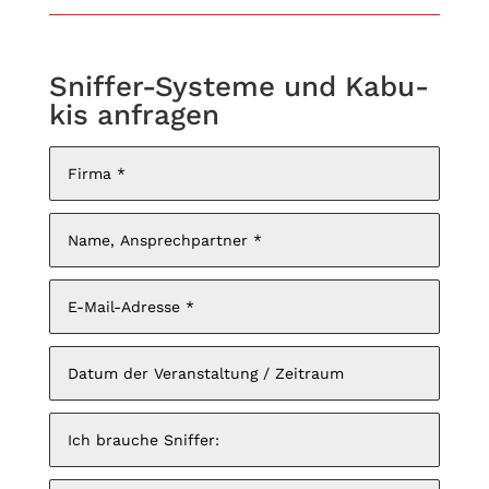
Snif­fer-Sys­teme und Kabu­
kis anfragen