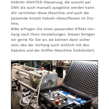
KABUKI-SNIF­FER-Steue­rung, die sowohl per
DMX als auch manu­ell aus­ge­löst wer­den kann.
Wir ver­mie­ten diese Maschine und auch die
pas­sende Anzahl Kabuki-Abwurf­bo­xen im Dry-
Hire.
Bitte erfra­gen Sie einen pas­sen­den Effekt-Vor­
hang nach Ihren Vor­stel­lun­gen. Die­sen fer­ti­gen
wir gerne für Sie an, sie kön­nen dann sicher
sein, das der Vor­hang auch wirk­lich mit den
Kabu­kis und der Snif­fer-Maschine funktioniert.