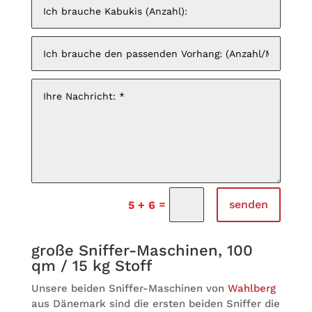
=
senden
5 + 6
große Snif­fer-Maschi­nen, 100
qm / 15 kg Stoff
Unsere bei­den Snif­fer-Maschi­nen von
Wahl­berg
aus Däne­mark sind die ers­ten bei­den Snif­fer die