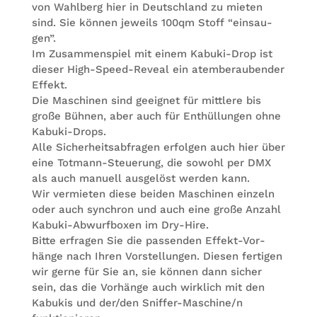
von Wahl­berg hier in Deutsch­land zu mie­ten
sind. Sie kön­nen jeweils 100qm Stoff “ein­sau­
gen”.
Im Zusam­men­spiel mit einem Kabuki-Drop ist
die­ser High-Speed-Reveal ein atem­be­rau­ben­der
Effekt.
Die Maschi­nen sind geeig­net für mitt­lere bis
große Büh­nen, aber auch für Ent­hül­lun­gen ohne
Kabuki-Drops.
Alle Sicher­heits­ab­fra­gen erfol­gen auch hier über
eine Tot­mann-Steue­rung, die sowohl per DMX
als auch manu­ell aus­ge­löst wer­den kann.
Wir ver­mie­ten diese bei­den Maschi­nen ein­zeln
oder auch syn­chron und auch eine große Anzahl
Kabuki-Abwurf­bo­xen im Dry-Hire.
Bitte erfra­gen Sie die pas­sen­den Effekt-Vor­
hänge nach Ihren Vor­stel­lun­gen. Die­sen fer­ti­gen
wir gerne für Sie an, sie kön­nen dann sicher
sein, das die Vor­hänge auch wirk­lich mit den
Kabu­kis und der/den Snif­fer-Maschi­ne/n