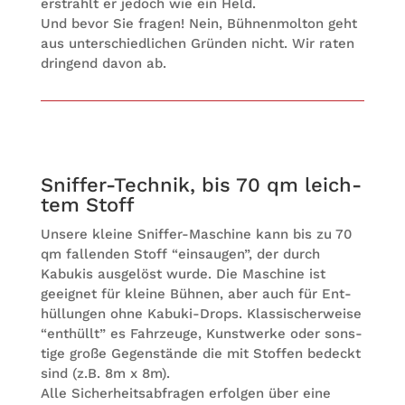
erstrahlt er jedoch wie ein Held.
Und bevor Sie fra­gen! Nein, Büh­nen­mol­ton geht
aus unter­schied­li­chen Grün­den nicht. Wir raten
drin­gend davon ab.
Snif­fer-Tech­nik, bis 70 qm leich­
tem Stoff
Unsere kleine Snif­fer-Maschine kann bis zu 70
qm fal­len­den Stoff “ein­sau­gen”, der durch
Kabu­kis aus­ge­löst wurde. Die Maschine ist
geeig­net für kleine Büh­nen, aber auch für Ent­
hül­lun­gen ohne Kabuki-Drops. Klas­si­scher­weise
“ent­hüllt” es Fahr­zeuge, Kunst­werke oder sons­
tige große Gegen­stände die mit Stof­fen bedeckt
sind (z.B. 8m x 8m).
Alle Sicher­heits­ab­fra­gen erfol­gen über eine