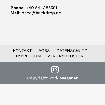
Phone
: +49 541 385591
Mail
:
deco@backdrop.de
KON­TAKT
AGBS
DATEN­SCHUTZ
IMPRES­SUM
VER­SAND­KOS­TEN
Copyright: York Wegener