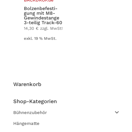
Bol­zen­be­fes­ti­
gung mit M8-
Gewin­­de­­stange
3-teilig Track-60
14,30
€
zzgl. MwSt!
exkl. 19 % MwSt.
Waren­korb
Shop-Kate­go­rien
Bühnenzubehör
Hängematte