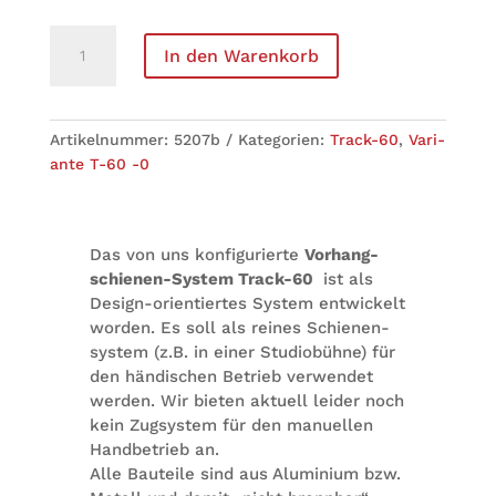
Wand­
In den Warenkorb
win­
kel
Track-
60
Arti­kel­num­mer:
5207b
Kate­go­rien:
Track-60
,
Vari­
Menge
ante T-60 -0
Das von uns kon­fi­gu­rierte
Vor­hang­
schie­nen-Sys­tem Track-60
ist als
Design-ori­en­tier­tes Sys­tem ent­wi­ckelt
wor­den. Es soll als rei­nes Schie­nen­
sys­tem (z.B. in einer Stu­dio­bühne) für
den hän­di­schen Betrieb ver­wen­det
wer­den. Wir bie­ten aktu­ell lei­der noch
kein Zug­sys­tem für den manu­el­len
Hand­be­trieb an.
Alle Bau­teile sind aus Alu­mi­nium bzw.