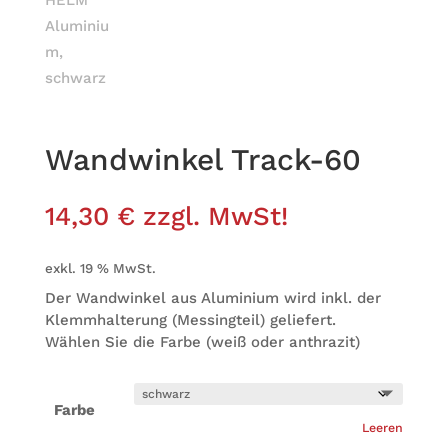
Wand­win­kel Track-60
14,30
€
zzgl. MwSt!
exkl. 19 % MwSt.
Der Wand­win­kel aus Alu­mi­nium wird inkl. der
Klemm­hal­te­rung (Mes­sing­teil) geliefert.
Wäh­len Sie die Farbe (weiß oder anthrazit)
Farbe
Lee­ren