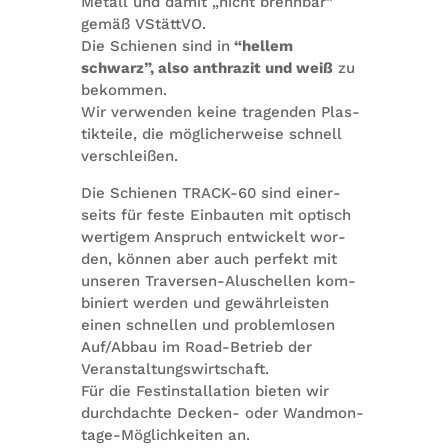
Metall und damit „nicht brenn­bar“
gemäß VStättVO.
Die Schie­nen sind in
“hel­lem
schwarz”, also anthra­zit und weiß
zu
bekommen.
Wir ver­wen­den keine tra­gen­den Plas­
tik­teile, die mög­li­cher­weise schnell
verschleißen.
Die Schie­nen TRACK-60 sind einer­
seits für feste Ein­bau­ten mit optisch
wer­ti­gem Anspruch ent­wi­ckelt wor­
den, kön­nen aber auch per­fekt mit
unse­ren Tra­ver­sen-Alu­schel­len kom­
bi­niert wer­den und gewähr­leis­ten
einen schnel­len und pro­blem­lo­sen
Auf/Abbau im Road-Betrieb der
Veranstaltungswirtschaft.
Für die Fest­in­stal­la­tion bie­ten wir
durch­dachte Decken- oder Wand­mon­
tage-Mög­lich­kei­ten an.