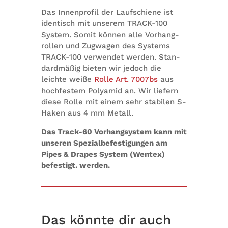
Das Innen­pro­fil der Lauf­schiene ist
iden­tisch mit unse­rem TRACK-100
Sys­tem. Somit kön­nen alle Vor­hang­
rol­len und Zug­wa­gen des Sys­tems
TRACK-100 ver­wen­det wer­den. Stan­
dard­mä­ßig bie­ten wir jedoch die
leichte weiße
Rolle Art. 7007bs
aus
hoch­fes­tem Poly­amid an. Wir lie­fern
diese Rolle mit einem sehr sta­bi­len S-
Haken aus 4 mm Metall.
Das Track-60 Vor­hang­sys­tem kann mit
unse­ren Spe­zi­al­be­fes­ti­gun­gen am
Pipes & Dra­pes Sys­tem (Wen­tex)
befes­tigt. werden.
Das könnte dir auch