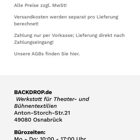
Alle Preise zzgl. MwSt!
Ver­sand­kos­ten wer­den sepa­rat pro Lie­fe­rung
berechnet!
Zah­lung nur per Vor­kasse; Lie­fe­rung direkt nach
Zahlungseingang!
Unsere AGBs fin­den Sie
hier
.
BACKDROP.de
Werk­statt für Thea­ter- und
Bühnentextilien
Anton-Storch-Str.21
49080 Osnabrück
Büro­zei­ten:
Mo - Do: 10:00 - 17:00 Uhr