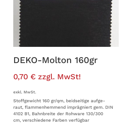
DEKO-Mol­­ton 160gr
0,70
€
zzgl. MwSt!
exkl. MwSt.
Stoff­ge­wicht 160 gr/qm, beid­sei­tige auf­ge­
raut, flam­men­hem­mend imprä­gniert gem. DIN
4102 B1, Bahn­breite der Roh­ware 130/300
cm, ver­schie­dene Far­ben verfügbar