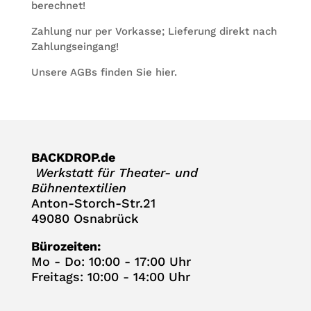
berechnet!
Zah­lung nur per Vor­kasse; Lie­fe­rung direkt nach
Zahlungseingang!
Unsere AGBs fin­den Sie
hier
.
BACKDROP.de
Werk­statt für Thea­ter- und
Bühnentextilien
Anton-Storch-Str.21
49080 Osnabrück
Büro­zei­ten:
Mo - Do: 10:00 - 17:00 Uhr
Frei­tags: 10:00 - 14:00 Uhr