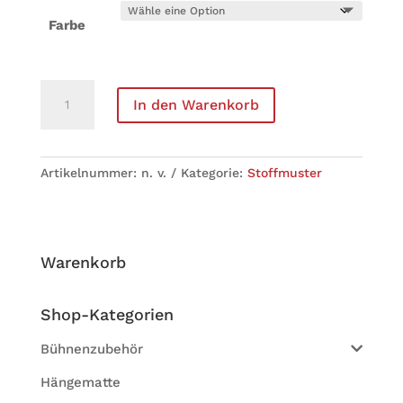
Farbe
DEKO-
In den Warenkorb
Mol­
ton
160gr Menge
Arti­kel­num­mer:
n. v.
Kate­go­rie:
Stoff­mus­ter
Waren­korb
Shop-Kate­go­rien
Bühnenzubehör
Hängematte