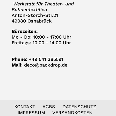
Werk­statt für Thea­ter- und
Bühnentextilien
Anton-Storch-Str.21
49080 Osnabrück
Büro­zei­ten:
Mo - Do: 10:00 - 17:00 Uhr
Frei­tags: 10:00 - 14:00 Uhr
Phone
: +49 541 385591
Mail
:
deco@backdrop.de
KON­TAKT
AGBS
DATEN­SCHUTZ
IMPRES­SUM
VER­SAND­KOS­TEN