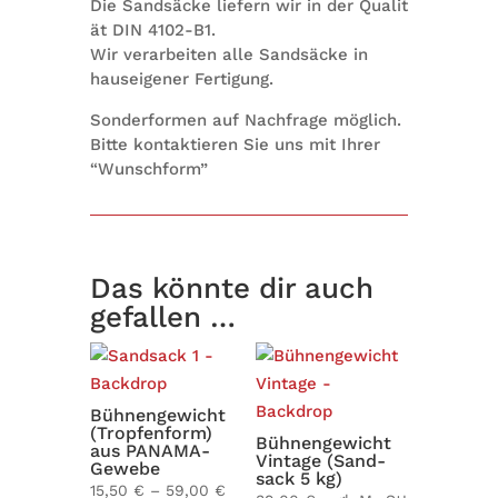
Die Sand­sä­cke lie­fern wir in der Qua­li­t
ät DIN 4102-B1.
Wir ver­ar­bei­ten alle Sand­sä­cke in
haus­ei­ge­ner Fertigung.
Son­der­for­men auf Nach­frage mög­lich.
Bitte kon­tak­tie­ren Sie uns mit Ihrer
“Wunsch­form”
Das könnte dir auch
gefallen …
Büh­nen­ge­wicht
(Trop­fen­form)
Büh­nen­ge­wicht
aus PANAMA-
Vin­tage (Sand­
Gewebe
sack 5 kg)
15,50
€
–
59,00
€