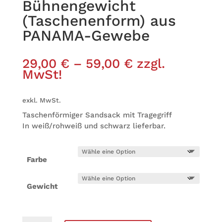
Büh­nen­ge­wicht
(Tasche­nen­form) aus
PANAMA-Gewebe
29,00
€
–
59,00
€
zzgl.
MwSt!
exkl. MwSt.
Taschen­för­mi­ger Sand­sack mit Tragegriff
In weiß/rohweiß und schwarz lieferbar.
Farbe
Gewicht
Büh­