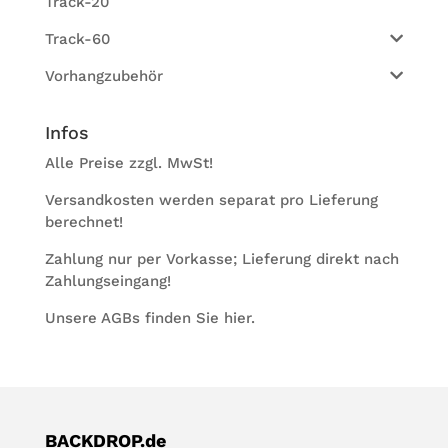
Track-20
Track-60
Vorhangzubehör
Infos
Alle Preise zzgl. MwSt!
Ver­sand­kos­ten wer­den sepa­rat pro Lie­fe­rung
berechnet!
Zah­lung nur per Vor­kasse; Lie­fe­rung direkt nach
Zahlungseingang!
Unsere AGBs fin­den Sie
hier
.
BACKDROP.de